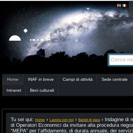
Salta
Strumenti
personali
ai
contenuti.
|
Salta
alla
Cerca nel s
Ricerca
navigazione
avanzata…
Sezioni
Home
INAF in breve
Campi di attività
Sede centrale
Intranet
Beni culturali
Tu sei qui:
›
›
›
Indagine di 
Home
Lavora con noi
Bandi di gara
di Operatori Economici da invitare alla procedura negoz
“MEPA” per l’affidamento, di durata annuale, dei servizi 