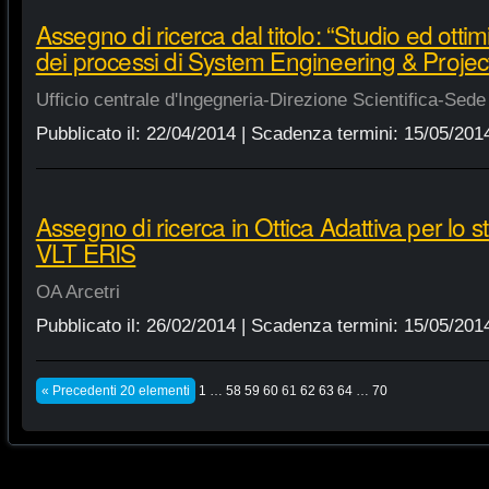
Assegno di ricerca dal titolo: “Studio ed otti
dei processi di System Engineering & Proj
Ufficio centrale d'Ingegneria-Direzione Scientifica-Sede
Pubblicato il:
22/04/2014
| Scadenza termini:
15/05/201
Assegno di ricerca in Ottica Adattiva per lo 
VLT ERIS
OA Arcetri
Pubblicato il:
26/02/2014
| Scadenza termini:
15/05/201
« Precedenti 20 elementi
1
…
58
59
60
61
62
63
64
…
70