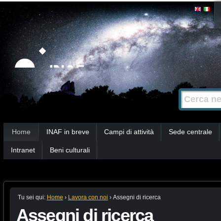
Salta
Strumenti
personali
ai
contenuti.
|
Salta
alla
Cerca nel s
Ricerca
navigazione
avanzata…
Sezioni
Home
INAF in breve
Campi di attività
Sede centrale
Intranet
Beni culturali
Tu sei qui:
Home
›
Lavora con noi
›
Assegni di ricerca
Assegni di ricerca