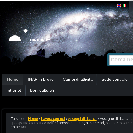
Salta
Strumenti
personali
ai
contenuti.
|
Salta
alla
Cerca nel s
Ricerca
navigazione
avanzata…
Sezioni
Home
INAF in breve
Campi di attività
Sede centrale
Intranet
Beni culturali
Tu sei qui:
Home
›
Lavora con noi
›
Assegni di ricerca
›
Assegno di ricerca da
tipo spettrofotometrico nell'infrarosso di analoghi planetari, con particolare enf
ghiacciati"