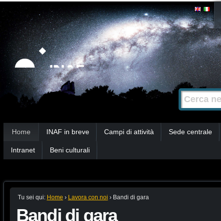
Salta
Strumenti
personali
ai
contenuti.
|
Salta
alla
Cerca nel s
Ricerca
navigazione
avanzata…
Sezioni
Home
INAF in breve
Campi di attività
Sede centrale
Intranet
Beni culturali
Tu sei qui:
Home
›
Lavora con noi
›
Bandi di gara
Bandi di gara