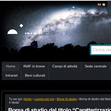
Salta
Strumenti
personali
ai
contenuti.
|
Salta
alla
Cerca nel s
Ricerca
navigazione
avanzata…
Sezioni
Home
INAF in breve
Campi di attività
Sede centrale
Intranet
Beni culturali
Tu sei qui:
Home
›
Lavora con noi
›
Borse di studio
›
Borsa di studio dal titol
4 Vesta”
Borsa di studio dal titolo “Caratterizzazi