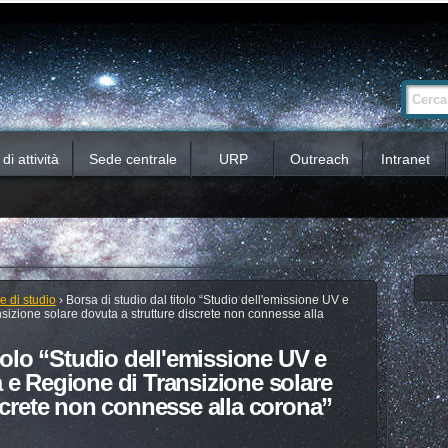
Ricerca
Cerca nel 
avanzata…
i attività
Sede centrale
URP
Outreach
Intranet
e di studio
›
Borsa di studio dal titolo “Studio dell'emissione UV e
izione solare dovuta a strutture discrete non connesse alla
itolo “Studio dell'emissione UV e
 e Regione di Transizione solare
screte non connesse alla corona”