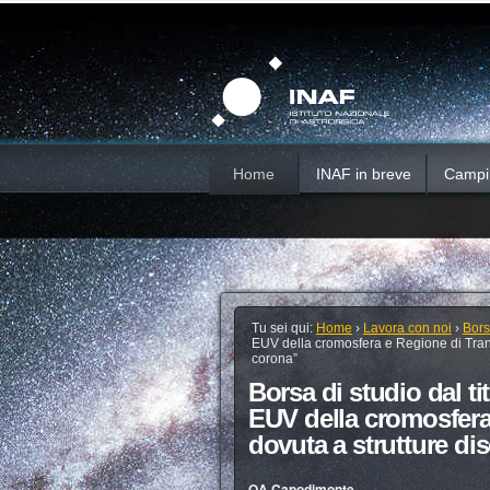
Salta
Strumenti
Sezioni
personali
ai
contenuti.
|
Salta
alla
navigazione
Home
INAF in breve
Campi d
Tu sei qui:
Home
›
Lavora con noi
›
Bors
EUV della cromosfera e Regione di Trans
corona”
Borsa di studio dal t
EUV della cromosfera
dovuta a strutture di
OA Capodimonte