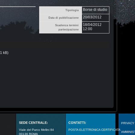
Borse di studio
Tipologia
20/03/2012
Data di pubblicazione
18/04/2012
Scadenza termini
12:00
partecipazione
1 kB)
SEDE CENTRALE:
CONTATTI:
PRIVACY
Viale del Parco Mellini 84
POSTA ELETTRONICA CERTIFICATA
AMMINIS
00136 ROMA