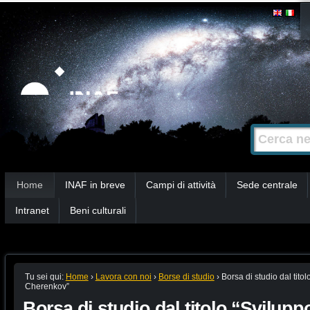
Salta
Strumenti
personali
ai
contenuti.
|
Salta
alla
Cerca nel s
Ricerca
navigazione
avanzata…
Sezioni
Home
INAF in breve
Campi di attività
Sede centrale
Intranet
Beni culturali
Tu sei qui:
Home
›
Lavora con noi
›
Borse di studio
›
Borsa di studio dal titol
Cherenkov”
Borsa di studio dal titolo “Sviluppo