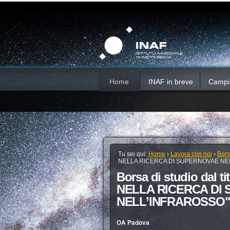
Salta
Strumenti
Sezioni
personali
ai
contenuti.
|
Salta
alla
navigazione
Home
INAF in breve
Campi d
Tu sei qui:
Home
›
Lavora con noi
›
Bors
NELLA RICERCA DI SUPERNOVAE NE
Borsa di studio dal
NELLA RICERCA DI
NELL’INFRAROSSO"
OA Padova