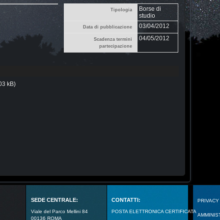
Borse di
Tipologia
studio
03/04/2012
Data di pubblicazione
04/05/2012
Scadenza termini
partecipazione
03 kB)
SEDE CENTRALE:
CONTATTI:
PRIVACY
Viale del Parco Mellini 84
POSTA ELETTRONICA CERTIFICATA
AMMINIS
00136 ROMA