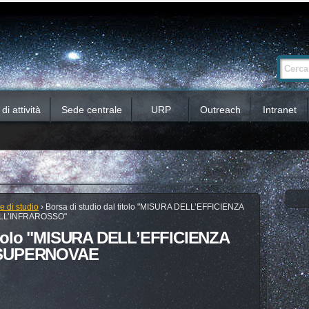
Ricerca
Cerca nel 
avanzata…
i attività
Sede centrale
URP
Outreach
Intranet
e di studio
›
Borsa di studio dal titolo "MISURA DELL’EFFICIENZA
LL’INFRAROSSO"
 titolo "MISURA DELL’EFFICIENZA
 SUPERNOVAE