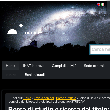
Salta
Strumenti
personali
ai
contenuti.
|
Salta
alla
Cerca nel s
Ricerca
navigazione
avanzata…
Sezioni
Home
INAF in breve
Campi di attività
Sede centrale
Intranet
Beni culturali
Tu sei qui:
Home
›
Lavora con noi
›
Borse di studio
›
Borsa di studio e ricerca
controllo dei telescopi prototipali del progetto ASTRI/CTA"
Borsa di studio e ricerca dal titolo