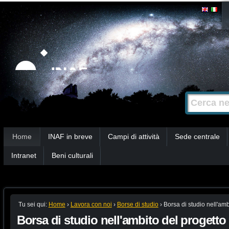
Salta
Strumenti
personali
ai
contenuti.
|
Salta
alla
Cerca nel s
Ricerca
navigazione
avanzata…
Sezioni
Home
INAF in breve
Campi di attività
Sede centrale
Intranet
Beni culturali
Tu sei qui:
Home
›
Lavora con noi
›
Borse di studio
›
Borsa di studio nell'am
Borsa di studio nell'ambito del proget