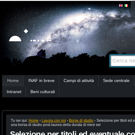
Salta
Strumenti
personali
ai
contenuti.
|
Salta
alla
Cerca nel s
Ricerca
navigazione
avanzata…
Sezioni
Home
INAF in breve
Campi di attività
Sede centrale
Intranet
Beni culturali
Tu sei qui:
Home
›
Lavora con noi
›
Borse di studio
›
Selezione per titoli ed 
una borsa di studio post-laurea della durata di mesi sei
Selezione per titoli ed eventuale co