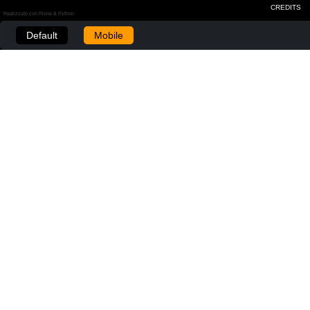
CREDITS
Realizzato con Plone & Python
Default
Mobile