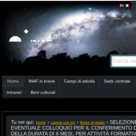
Salta
Strumenti
personali
ai
contenuti.
|
Salta
alla
Cerca nel s
Ricerca
navigazione
avanzata…
Sezioni
Home
INAF in breve
Campi di attività
Sede centrale
Intranet
Beni culturali
Tu sei qui:
›
›
›
SELEZIONE
Home
Lavora con noi
Borse di studio
EVENTUALE COLLOQUIO PER IL CONFERIMENTO D
DELLA DURATA DI 6 MESI, PER ATTIVITÀ FORMATIVE