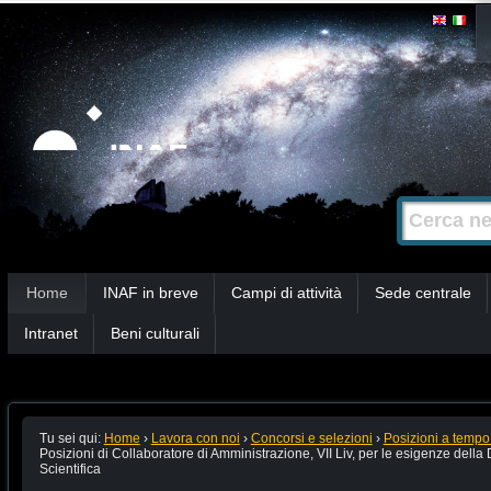
Salta
Strumenti
personali
ai
contenuti.
|
Salta
alla
Cerca nel s
Ricerca
navigazione
avanzata…
Sezioni
Home
INAF in breve
Campi di attività
Sede centrale
Intranet
Beni culturali
Tu sei qui:
Home
›
Lavora con noi
›
Concorsi e selezioni
›
Posizioni a tempo
Posizioni di Collaboratore di Amministrazione, VII Liv, per le esigenze dell
Scientifica