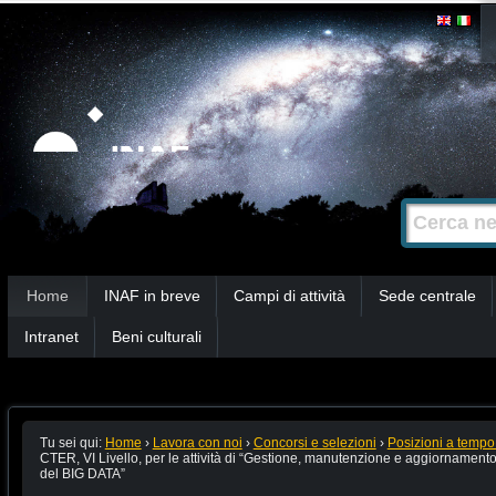
Salta
Strumenti
personali
ai
contenuti.
|
Salta
alla
Cerca nel s
Ricerca
navigazione
avanzata…
Sezioni
Home
INAF in breve
Campi di attività
Sede centrale
Intranet
Beni culturali
Tu sei qui:
Home
›
Lavora con noi
›
Concorsi e selezioni
›
Posizioni a tempo
CTER, VI Livello, per le attività di “Gestione, manutenzione e aggiornamento 
del BIG DATA”