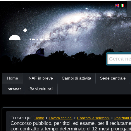
Salta
Strumenti
personali
ai
contenuti.
|
Salta
alla
Cerca nel s
Ricerca
navigazione
avanzata…
Sezioni
Home
INAF in breve
Campi di attività
Sede centrale
Intranet
Beni culturali
Tu sei qui:
›
›
›
Home
Lavora con noi
Concorsi e selezioni
Posizioni 
Concorso pubblico, per titoli ed esame, per il reclutam
con contratto a tempo determinato di 12 mesi prorogabili