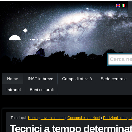
Salta
Strumenti
personali
ai
contenuti.
|
Salta
alla
Cerca nel s
Ricerca
navigazione
avanzata…
Sezioni
Home
INAF in breve
Campi di attività
Sede centrale
Intranet
Beni culturali
Tu sei qui:
Home
›
Lavora con noi
›
Concorsi e selezioni
›
Posizioni a tempo
Tecnici a tempo determina