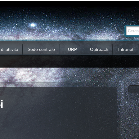
Ricerca
Cerca nel 
avanzata…
i attività
Sede centrale
URP
Outreach
Intranet
i