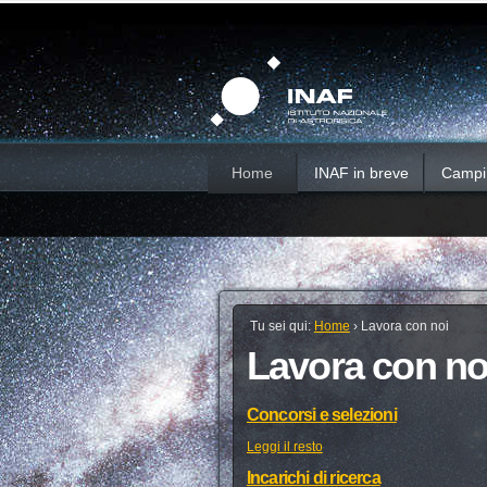
Salta
Strumenti
Sezioni
personali
ai
contenuti.
|
Salta
alla
navigazione
Home
INAF in breve
Campi d
Tu sei qui:
Home
›
Lavora con noi
Lavora con no
Concorsi e selezioni
Leggi il resto
Incarichi di ricerca