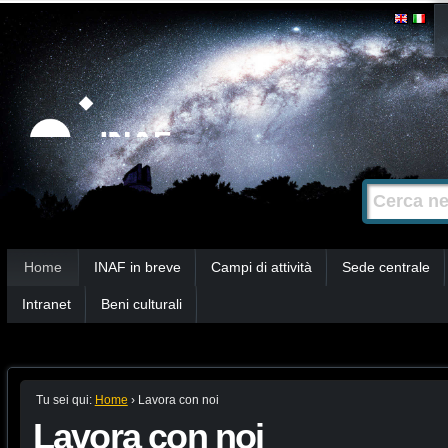
Salta
Strumenti
personali
ai
contenuti.
|
Salta
alla
Cerca nel s
Ricerca
navigazione
avanzata…
Sezioni
Home
INAF in breve
Campi di attività
Sede centrale
Intranet
Beni culturali
Tu sei qui:
Home
›
Lavora con noi
Lavora con noi