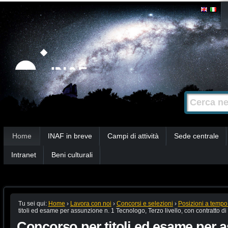
Salta
Strumenti
personali
ai
contenuti.
|
Salta
alla
Cerca nel s
Ricerca
navigazione
avanzata…
Sezioni
Home
INAF in breve
Campi di attività
Sede centrale
Intranet
Beni culturali
Tu sei qui:
Home
›
Lavora con noi
›
Concorsi e selezioni
›
Posizioni a tempo
titoli ed esame per assunzione n. 1 Tecnologo, Terzo livello, con contratto 
Concorso per titoli ed esame per 