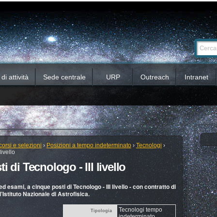
Ricerca
Cerca nel 
avanzata…
i attività
Sede centrale
URP
Outreach
Intranet
orsi e selezioni
›
Posizioni a tempo indeterminato
›
Tecnologi
›
ivello
di Tecnologo - III livello
d esami, a cinque posti di Tecnologo - III livello - con contratto di
Istituto Nazionale di Astrofisica.
Tecnologi tempo
Tipologia
indeterminato