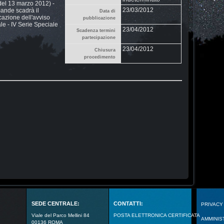
del 13 marzo 2012) -
23/03/2012
mande scadrà il
Data di
cazione dell'avviso
pubblicazione
ale - IV Serie Speciale
23/04/2012
Scadenza termini
partecipazione
23/04/2012
Chiusura
procedimento
SEDE CENTRALE:
CONTATTI:
PRIVACY
Viale del Parco Mellini 84
POSTA ELETTRONICA CERTIFICATA
AMMINIS
00136 ROMA