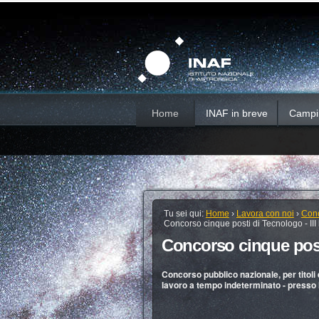
Salta
Strumenti
Sezioni
personali
ai
contenuti.
|
Salta
alla
navigazione
Home
INAF in breve
Campi d
Tu sei qui:
Home
›
Lavora con noi
›
Conc
Concorso cinque posti di Tecnologo - III l
Concorso cinque posti 
Concorso pubblico nazionale, per titoli e
lavoro a tempo indeterminato - presso l’