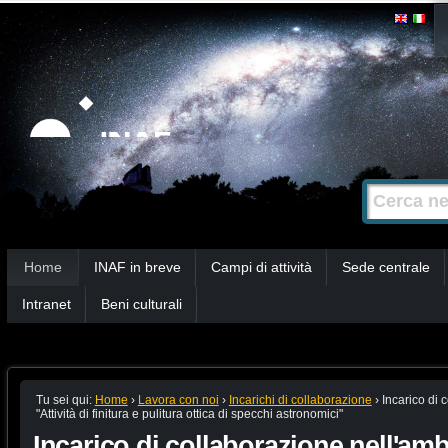
Salta
Strumenti
personali
ai
contenuti.
|
Salta
alla
Cerca nel s
Ricerca
navigazione
avanzata…
Sezioni
Home
INAF in breve
Campi di attività
Sede centrale
Intranet
Beni culturali
Tu sei qui:
Home
›
Lavora con noi
›
Incarichi di collaborazione
›
Incarico di 
"Attività di finitura e pulitura ottica di specchi astronomici"
Incarico di collaborazione nell'amb