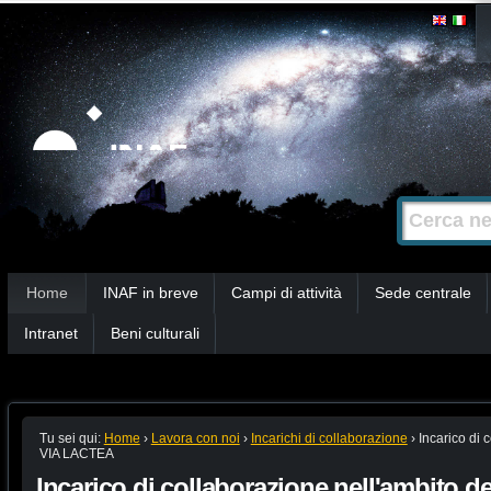
Salta
Strumenti
personali
ai
contenuti.
|
Salta
alla
Cerca nel s
Ricerca
navigazione
avanzata…
Sezioni
Home
INAF in breve
Campi di attività
Sede centrale
Intranet
Beni culturali
Tu sei qui:
Home
›
Lavora con noi
›
Incarichi di collaborazione
›
Incarico di 
VIA LACTEA
Incarico di collaborazione nell'ambito d