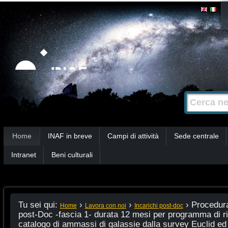
Salta
Strumenti
personali
ai
contenuti.
|
Salta
alla
Cerca nel s
Ricerca
navigazione
avanzata…
Sezioni
Home
INAF in breve
Campi di attività
Sede centrale
Intranet
Beni culturali
Tu sei qui:
›
›
›
Procedura
Home
Lavora con noi
Incarichi post-doc
post-Doc -fascia 1- durata 12 mesi per programma di ri
catalogo di ammassi di galassie dalla survey Euclid ed