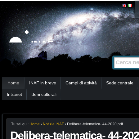
Salta
Strumenti
personali
ai
contenuti.
|
Salta
alla
Cerca nel s
Ricerca
navigazione
avanzata…
Sezioni
Home
INAF in breve
Campi di attività
Sede centrale
Intranet
Beni culturali
Tu sei qui:
Home
›
Notizie INAF
›
Delibera-telematica- 44-2020.pdf
Delibera-telematica- 44-20