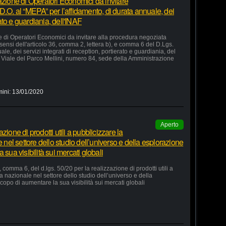
azione di Operatori Economici da invitare
D.O. al “MEPA” per l’affidamento, di durata annuale, dei
rato e guardiania, dell'INAF
e di Operatori Economici da invitare alla procedura negoziata
 sensi dell'articolo 36, comma 2, lettera b), e comma 6 del D.Lgs.
le, dei servizi integrati di reception, portierato e guardiania, del
Viale del Parco Mellini, numero 84, sede della Amministrazione
mini:
13/01/2020
Aperto
ione di prodotti utili a pubblicizzare la
e nel settore dello studio dell’universo e della esplorazione
 sua visibilità sui mercati globali
 comma 6, del d.lgs. 50/20 per la realizzazione di prodotti utili a
ia nazionale nel settore dello studio dell’universo e della
copo di aumentare la sua visibilità sui mercati globali