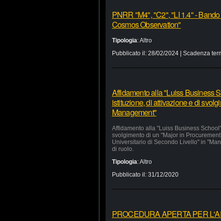
PNRR "M4", "C2", "LI 1.4" - Bando
Cosmos Observation"
Tipologia
:
Altro
Pubblicato il:
28/02/2024
| Scadenza ter
Affidamento alla "Luiss Business Sc
istituzione, di attivazione e di svo
Management"
Affidamento alla "Luiss Business School" d
svolgimento di un "Major in Procurement
Universitario di Secondo Livello" in "Man
di ruolo.
Tipologia
:
Altro
Pubblicato il:
31/12/2020
PROCEDURA APERTA PER L'APP