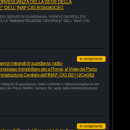
ORVEGLIANZA DELLA SEDE DELLA
 DELL' INAF CIG: B324383CEC
EI SERVIZI DI GUARDIANIA, RADIO-CONTROLLO E
LA "AMMINISTRAZIONE CENTRALE" DELL' INAF CIG:
In svolgimento
rvizi integrati di guardiania, radio-
complesso immobiliare sito a Roma, al Viale del Parco
ministrazione Centrale dell’INAF. CIG: B2112C40A2
 integrati di guardiania, radio-controllo e videosorveglianza del
iale del Parco Mellini, numero 84, sede della Amministrazione
In svolgimento