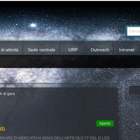
Ricerca
Cerca nel 
avanzata…
i attività
Sede centrale
URP
Outreach
Intranet
i di gara
Aperto
ato
INARE DI MERCATO AI SENSI DELL’ARTICOLO 77 DEL D.LGS.