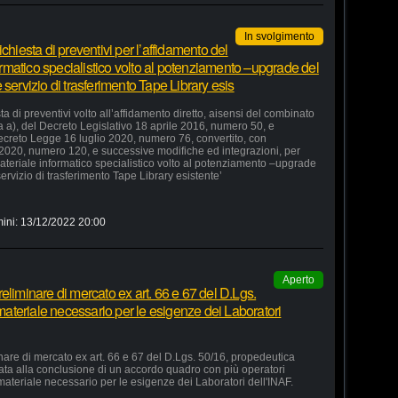
In svolgimento
chiesta di preventivi per l’affidamento del
formatico specialistico volto al potenziamento –upgrade del
servizio di trasferimento Tape Library esis
a di preventivi volto all’affidamento diretto, aisensi del combinato
ra a), del Decreto Legislativo 18 aprile 2016, numero 50, e
 Decreto Legge 16 luglio 2020, numero 76, convertito, con
 2020, numero 120, e successive modifiche ed integrazioni, per
 materiale informatico specialistico volto al potenziamento –upgrade
ervizio di trasferimento Tape Library esistente’
ini:
13/12/2022 20:00
Aperto
eliminare di mercato ex art. 66 e 67 del D.Lgs.
 materiale necessario per le esigenze dei Laboratori
nare di mercato ex art. 66 e 67 del D.Lgs. 50/16, propedeutica
zata alla conclusione di un accordo quadro con più operatori
 materiale necessario per le esigenze dei Laboratori dell'INAF.