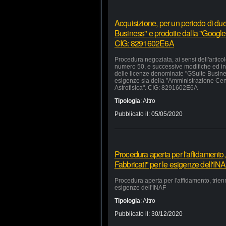
Acquisizione, per un periodo di due
Business" e prodotte dalla "Google 
CIG: 8291602E6A
Procedura negoziata, ai sensi dell'artico
numero 50, e successive modifiche ed inte
delle licenze denominate "GSuite Busines
esigenze sia della "Amministrazione Centra
Astrofisica". CIG: 8291602E6A
Tipologia
:
Altro
Pubblicato il:
05/05/2020
Procedura aperta per l'affidamento,
Fabbricati" per le esigenze dell'IN
Procedura aperta per l'affidamento, trien
esigenze dell'INAF
Tipologia
:
Altro
Pubblicato il:
30/12/2020