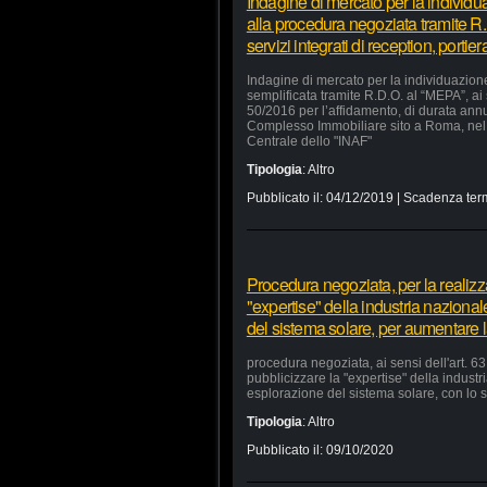
Indagine di mercato per la individu
alla procedura negoziata tramite R.
servizi integrati di reception, portie
Indagine di mercato per la individuazion
semplificata tramite R.D.O. al “MEPA”, ai
50/2016 per l’affidamento, di durata annua
Complesso Immobiliare sito a Roma, nel 
Centrale dello "INAF"
Tipologia
:
Altro
Pubblicato il:
04/12/2019
| Scadenza ter
Procedura negoziata, per la realizzaz
"expertise" della industria nazional
del sistema solare, per aumentare la
procedura negoziata, ai sensi dell'art. 63,
pubblicizzare la "expertise" della industr
esplorazione del sistema solare, con lo s
Tipologia
:
Altro
Pubblicato il:
09/10/2020