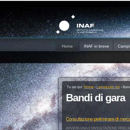
Salta
Strumenti
Sezioni
personali
ai
contenuti.
|
Salta
alla
navigazione
Home
INAF in breve
Campi d
Tu sei qui:
Home
›
Lavora con noi
›
Band
Bandi di gara
Consultazione preliminare di merc
AVVIATA UNA CONSULTAZIONE PRELIM