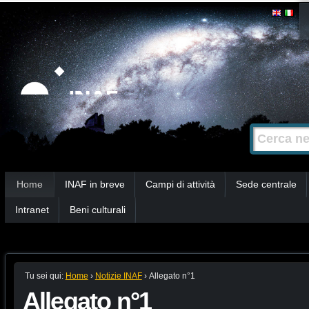
Salta
Strumenti
personali
ai
contenuti.
|
Salta
alla
Cerca nel s
Ricerca
navigazione
avanzata…
Sezioni
Home
INAF in breve
Campi di attività
Sede centrale
Intranet
Beni culturali
Tu sei qui:
Home
›
Notizie INAF
›
Allegato n°1
Allegato n°1