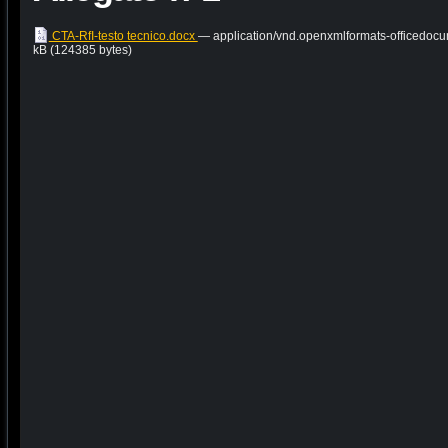
CTA-RfI-testo tecnico.docx
— application/vnd.openxmlformats-officedoc
kB (124385 bytes)