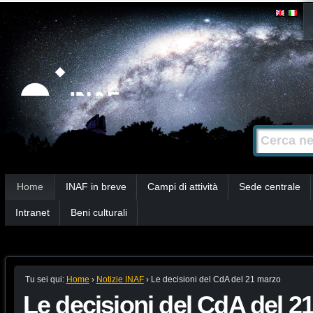
Salta
Strumenti
personali
ai
contenuti.
|
Salta
alla
Cerca nel s
Ricerca
navigazione
avanzata…
Sezioni
Home
INAF in breve
Campi di attività
Sede centrale
Intranet
Beni culturali
Tu sei qui:
Home
›
Notizie INAF
›
Le decisioni del CdA del 21 marzo
Le decisioni del CdA del 2