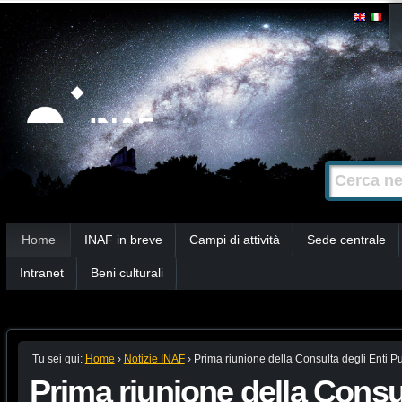
Salta
Strumenti
personali
ai
contenuti.
|
Salta
alla
Cerca nel s
Ricerca
navigazione
avanzata…
Sezioni
Home
INAF in breve
Campi di attività
Sede centrale
Intranet
Beni culturali
Tu sei qui:
Home
›
Notizie INAF
›
Prima riunione della Consulta degli Enti Pu
Prima riunione della Consul