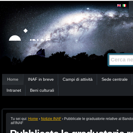
Salta
Strumenti
personali
ai
contenuti.
|
Salta
alla
Cerca nel s
Ricerca
navigazione
avanzata…
Sezioni
Home
INAF in breve
Campi di attività
Sede centrale
Intranet
Beni culturali
Tu sei qui:
Home
›
Notizie INAF
›
Pubblicate le graduatorie relative al Band
all'INAF