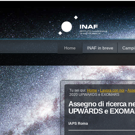
Salta
Strumenti
Sezioni
personali
ai
contenuti.
|
Salta
alla
navigazione
Home
INAF in breve
Campi d
Tu sei qui:
Home
›
Lavora con noi
›
Asse
2020 UPWARDS e EXOMARS
Assegno di ricerca ne
UPWARDS e EXOMA
IAPS Roma