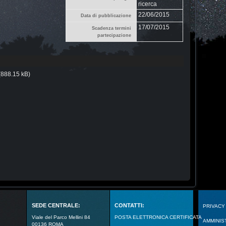
ricerca
22/06/2015
Data di pubblicazione
17/07/2015
Scadenza termini
partecipazione
(888.15 kB)
SEDE CENTRALE:
CONTATTI:
PRIVACY
Viale del Parco Mellini 84
POSTA ELETTRONICA CERTIFICATA
AMMINIS
00136 ROMA