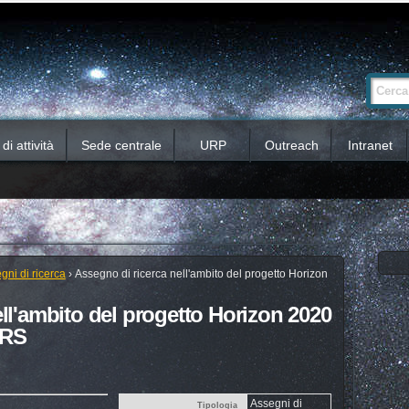
Ricerca
Cerca nel 
avanzata…
i attività
Sede centrale
URP
Outreach
Intranet
gni di ricerca
›
Assegno di ricerca nell'ambito del progetto Horizon
ll'ambito del progetto Horizon 2020
RS
Assegni di
Tipologia