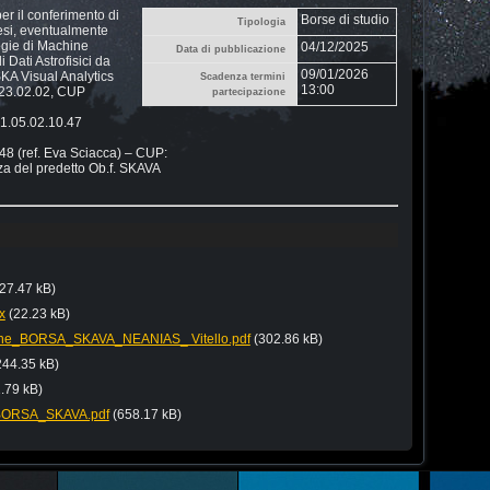
per il conferimento di
Borse di studio
Tipologia
mesi, eventualmente
logie di Machine
04/12/2025
Data di pubblicazione
 Dati Astrofisici da
09/01/2026
KA Visual Analytics
Scadenza termini
13:00
05.23.02.02, CUP
partecipazione
 1.05.02.10.47
ref. Eva Sciacca) – CUP:
a del predetto Ob.f. SKAVA
27.47 kB)
x
(22.23 kB)
e_BORSA_SKAVA_NEANIAS_ Vitello.pdf
(302.86 kB)
244.35 kB)
.79 kB)
BORSA_SKAVA.pdf
(658.17 kB)