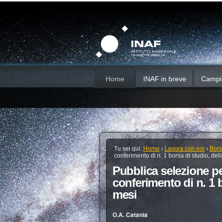
Salta
Strumenti
Sezioni
personali
ai
contenuti.
|
Salta
alla
navigazione
Home
INAF in breve
Campi d
Tu sei qui:
Home
›
Lavora con noi
›
Bors
conferimento di n. 1 borsa di studio, del
Pubblica selezione per
conferimento di n. 1 b
mesi
O.A. Catania