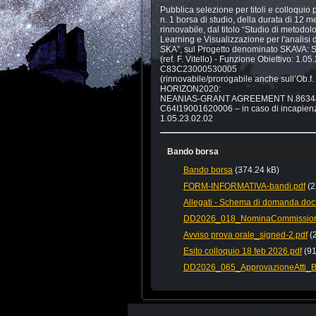
Pubblica selezione per titoli e colloquio 
n. 1 borsa di studio, della durata di 12 
rinnovabile, dal titolo “Studio di metodo
Learning e Visualizzazione per l'analisi di
SKA”, sul Progetto denominato SKAVA: S
(ref. F. Vitello) - Funzione Obiettivo: 1.
C83C23000530005
(rinnovabile/prorogabile anche sull’Ob.f.
HORIZON2020:
NEANIAS-GRANT AGREEMENT N.863448 (
C64I19001620006 – in caso di incapienz
1.05.23.02.02
Bando borsa
Bando borsa
(374.24 kB)
FORM-INFORMATIVA-bandi.pdf
(2
Allegati - Schema di domanda.doc
DD2026_018_NominaCommission
Avviso prova orale_signed-2.pdf
(
Esito colloquio 18 feb 2026.pdf
(91
DD2026_065_ApprovazioneAtti_