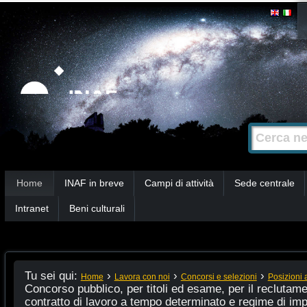
Salta
Strumenti
personali
ai
contenuti.
|
Salta
alla
Cerca nel s
Ricerca
navigazione
avanzata…
Sezioni
Home
INAF in breve
Campi di attività
Sede centrale
Intranet
Beni culturali
Tu sei qui:
›
›
›
Home
Lavora con noi
Concorsi e selezioni
Posizioni 
Concorso pubblico, per titoli ed esame, per il reclutam
contratto di lavoro a tempo determinato e regime di im