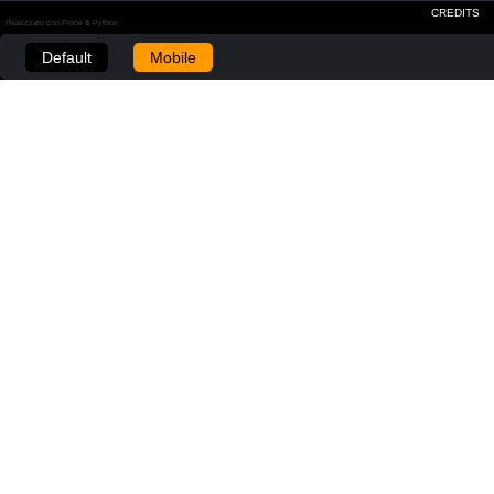
CREDITS
Realizzato con Plone & Python
Default
Mobile