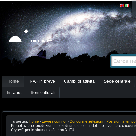
Salta
Strumenti
personali
ai
contenuti.
|
Salta
alla
Cerca nel s
Ricerca
navigazione
avanzata…
Sezioni
Home
INAF in breve
Campi di attività
Sede centrale
Intranet
Beni culturali
Tu sei qui:
Home
›
Lavora con noi
›
Concorsi e selezioni
›
Posizioni a tempo
Progettazione, produzione e test di prototipi e modelli del rivelatore criogeni
CryoAC per lo strumento Athena X-IFU