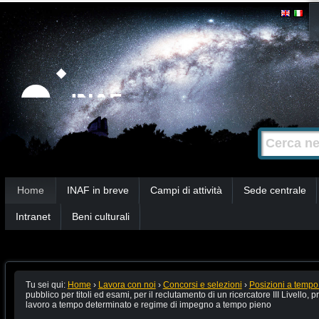
Salta
Strumenti
personali
ai
contenuti.
|
Salta
alla
Cerca nel s
Ricerca
navigazione
avanzata…
Sezioni
Home
INAF in breve
Campi di attività
Sede centrale
Intranet
Beni culturali
Tu sei qui:
Home
›
Lavora con noi
›
Concorsi e selezioni
›
Posizioni a tempo
pubblico per titoli ed esami, per il reclutamento di un ricercatore III Livello, 
lavoro a tempo determinato e regime di impegno a tempo pieno