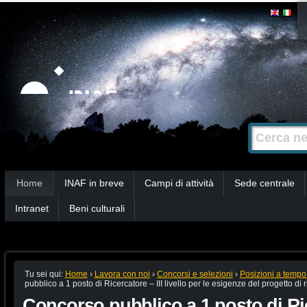
Salta
Strumenti
personali
ai
contenuti.
|
Salta
alla
Cerca nel s
Ricerca
navigazione
avanzata…
Sezioni
Home
INAF in breve
Campi di attività
Sede centrale
Intranet
Beni culturali
Tu sei qui:
Home
›
Lavora con noi
›
Concorsi e selezioni
›
Posizioni a tempo
pubblico a 1 posto di Ricercatore – III livello per le esigenze del progetto di 
Concorso pubblico a 1 posto di Ric