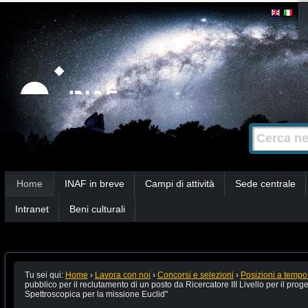
Salta
Strumenti
personali
ai
contenuti.
|
Salta
alla
Cerca nel s
Ricerca
navigazione
avanzata…
Sezioni
Home
INAF in breve
Campi di attività
Sede centrale
Intranet
Beni culturali
Tu sei qui:
Home
›
Lavora con noi
›
Concorsi e selezioni
›
Posizioni a tempo
pubblico per il reclutamento di un posto da Ricercatore III Livello per il prog
Spettroscopica per la missione Euclid"