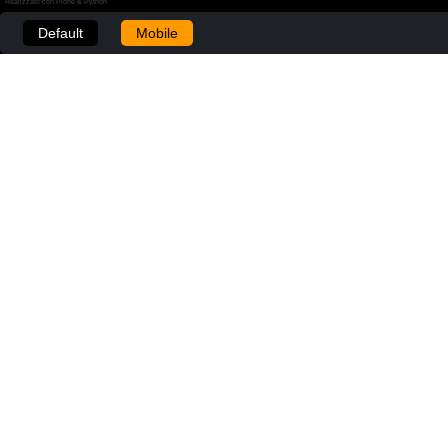
Realizzato con Plone & Python
Default
Mobile