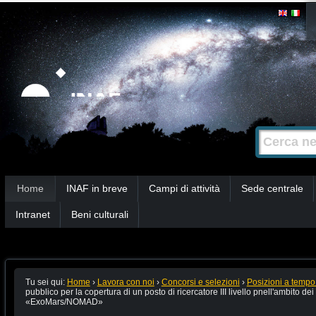
Salta
Strumenti
personali
ai
contenuti.
|
Salta
alla
Cerca nel s
Ricerca
navigazione
avanzata…
Sezioni
Home
INAF in breve
Campi di attività
Sede centrale
Intranet
Beni culturali
Tu sei qui:
Home
›
Lavora con noi
›
Concorsi e selezioni
›
Posizioni a tempo
pubblico per la copertura di un posto di ricercatore III livello pnell'ambito 
«ExoMars/NOMAD»