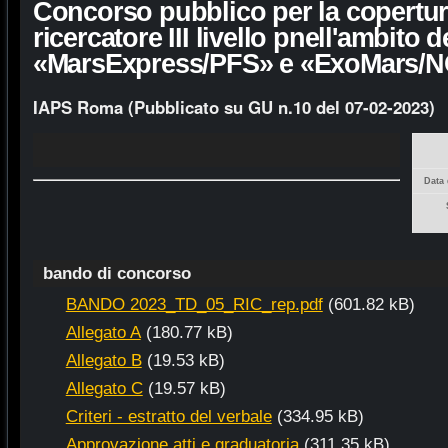
Concorso pubblico per la copertur
ricercatore III livello pnell'ambito d
«MarsExpress/PFS» e «ExoMars
IAPS Roma (Pubblicato su GU n.10 del 07-02-2023)
Data 
bando di concorso
BANDO 2023_TD_05_RIC_rep.pdf
(601.82 kB)
Allegato A
(180.77 kB)
Allegato B
(19.53 kB)
Allegato C
(19.57 kB)
Criteri - estratto del verbale
(334.95 kB)
Approvazione atti e graduatoria
(311.35 kB)