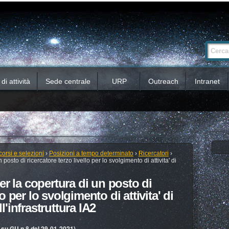
Ricerca
Cerca nel 
avanzata…
i attività
Sede centrale
URP
Outreach
Intranet
orsi e selezioni
›
Posizioni a tempo determinato
›
Ricercatori
›
osto di ricercatore terzo livello per lo svolgimento di attivita' di
r la copertura di un posto di
lo per lo svolgimento di attivita' di
l'infrastruttura IA2
o su GU n.8 del 29-01-2021)