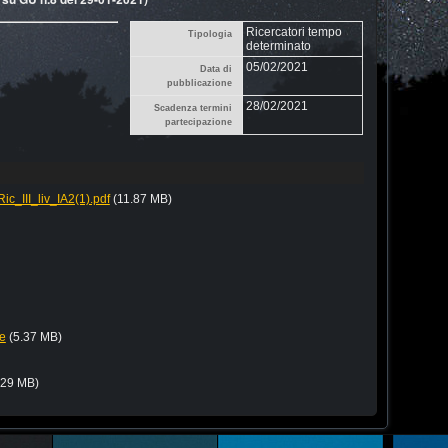
Ricercatori tempo
Tipologia
determinato
05/02/2021
Data di
pubblicazione
28/02/2021
Scadenza termini
partecipazione
_III_liv_IA2(1).pdf
(11.87 MB)
e
(5.37 MB)
.29 MB)