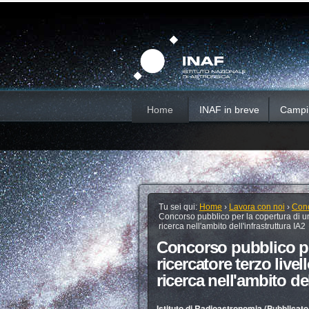
Salta
Strumenti
Sezioni
personali
ai
contenuti.
|
Salta
alla
navigazione
Home
INAF in breve
Campi d
Tu sei qui:
Home
›
Lavora con noi
›
Conc
Concorso pubblico per la copertura di un p
ricerca nell'ambito dell'infrastruttura IA2
Concorso pubblico pe
ricercatore terzo livel
ricerca nell'ambito del
Istituto di Radioastronomia (Pubblicat