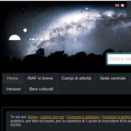
Salta
Strumenti
personali
ai
contenuti.
|
Salta
alla
Cerca nel s
Ricerca
navigazione
avanzata…
Sezioni
Home
INAF in breve
Campi di attività
Sede centrale
Intranet
Beni culturali
Tu sei qui:
Home
›
Lavora con noi
›
Concorsi e selezioni
›
Posizioni a tempo
pubblico, per titoli ed esami, per la copertura di 1 posto di ricercatore III liv
ASTRI