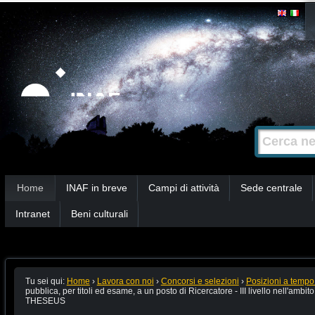
Salta
Strumenti
personali
ai
contenuti.
|
Salta
alla
Cerca nel s
Ricerca
navigazione
avanzata…
Sezioni
Home
INAF in breve
Campi di attività
Sede centrale
Intranet
Beni culturali
Tu sei qui:
Home
›
Lavora con noi
›
Concorsi e selezioni
›
Posizioni a tempo
pubblica, per titoli ed esame, a un posto di Ricercatore - III livello nell'ambito
THESEUS