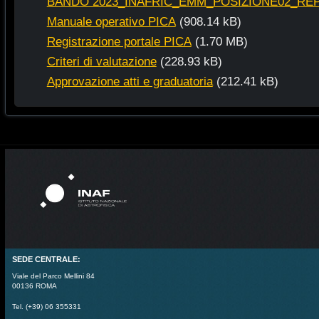
BANDO 2023_INAFRIC_EMM_POSIZIONE02_REP 
Manuale operativo PICA
(908.14 kB)
Registrazione portale PICA
(1.70 MB)
Criteri di valutazione
(228.93 kB)
Approvazione atti e graduatoria
(212.41 kB)
SEDE CENTRALE:
Viale del Parco Mellini 84
00136 ROMA
Tel. (+39) 06 355331