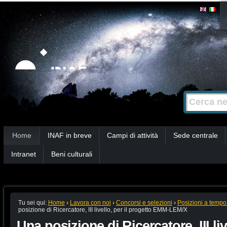
Salta
Strumenti
personali
ai
contenuti.
|
Salta
alla
Cerca nel s
Ricerca
navigazione
avanzata…
Sezioni
Home
INAF in breve
Campi di attività
Sede centrale
Intranet
Beni culturali
Tu sei qui:
Home
›
Lavora con noi
›
Concorsi e selezioni
›
Posizioni a tempo
posizione di Ricercatore, III livello, per il progetto EMM-LEM/X
Una posizione di Ricercatore, III live