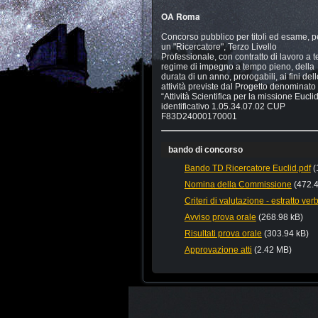
OA Roma
Concorso pubblico per titoli ed esame, pe
un "Ricercatore", Terzo Livello
Professionale, con contratto di lavoro a
regime di impegno a tempo pieno, della
durata di un anno, prorogabili, ai fini de
attività previste dal Progetto denominato
“Attività Scientifica per la missione Eucl
identificativo 1.05.34.07.02 CUP
F83D24000170001
bando di concorso
Bando TD Ricercatore Euclid.pdf
(
Nomina della Commissione
(472.
Criteri di valutazione - estratto ver
Avviso prova orale
(268.98 kB)
Risultati prova orale
(303.94 kB)
Approvazione atti
(2.42 MB)