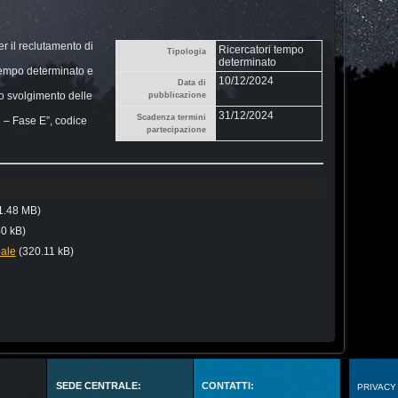
r il reclutamento di
Ricercatori tempo
Tipologia
determinato
 tempo determinato e
10/12/2024
Data di
llo svolgimento delle
pubblicazione
31/12/2024
Scadenza termini
id – Fase E”, codice
partecipazione
1.48 MB)
40 kB)
bale
(320.11 kB)
SEDE CENTRALE:
CONTATTI:
PRIVACY