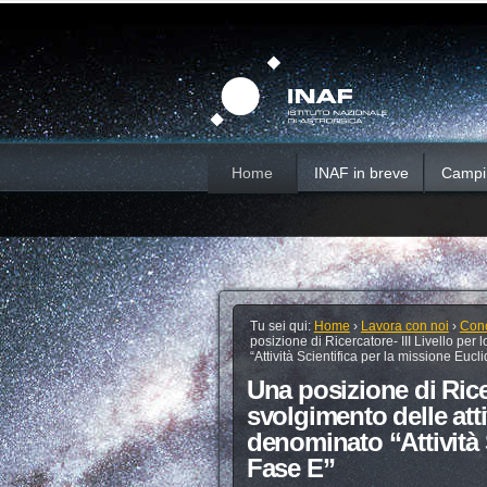
Salta
Strumenti
Sezioni
personali
ai
contenuti.
|
Salta
alla
navigazione
Home
INAF in breve
Campi d
Tu sei qui:
Home
›
Lavora con noi
›
Conc
posizione di Ricercatore- III Livello per
“Attività Scientifica per la missione Eucl
Una posizione di Ricer
svolgimento delle atti
denominato “Attività 
Fase E”