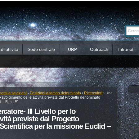
Ricerca
Cerca nel 
avanzata…
i attività
Sede centrale
URP
Outreach
Intranet
orsi e selezioni
›
Posizioni a tempo determinato
›
Ricercatori
›
Una
 lo svolgimento delle attività previste dal Progetto denominato
id – Fase E”
catore- III Livello per lo
vità previste dal Progetto
Scientifica per la missione Euclid –