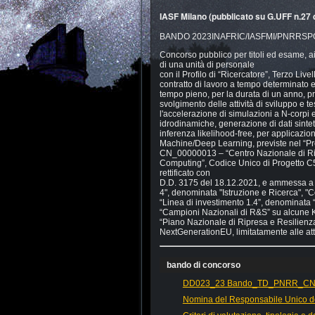
IASF Milano (pubblicato su G.UFF n.27 
BANDO 2023INAFRIC/IASFMI/PNRRSPO
Concorso pubblico per titoli ed esame, ai
di una unità di personale
con il Profilo di “Ricercatore”, Terzo Live
contratto di lavoro a tempo
determinato 
tempo pieno, per la durata di un anno,
pr
svolgimento delle attività
di sviluppo e te
l'accelerazione di simulazioni a N
-
corpi 
idrodinamiche,
generazione di dati sintet
inferenza likelihood
-
free, per
applicazion
Machine/Deep Learning,
previste nel “P
CN_00000013
–
“Centro
Nazionale di R
Computing”, Codice
Unico di Progetto
C5
rettificato con
D.D. 3175 del 18.12.2021, e ammessa a fi
4", denominata "Istruzione e Ricerca", 
“Linea di investimento 1.4”, denominata 
“Campioni Nazionali di R&S” su alcune 
“Piano
Nazionale
di
Ripresa
e
Resilienz
NextGenerationEU,
limitatamente
alle
att
bando di concorso
DD023_23 Bando_TD_PNRR_CN1_S
Nomina del Responsabile Unico d