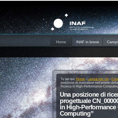
Salta
Strumenti
Sezioni
personali
ai
contenuti.
|
Salta
alla
navigazione
Home
INAF in breve
Campi d
Tu sei qui:
Home
›
Lavora con noi
›
Conc
posizione di ricercatore nell'ambito de
Ricerca in High-Performance Computin
Una posizione di rice
progettuale CN_00000
in High-Performance
Computing”