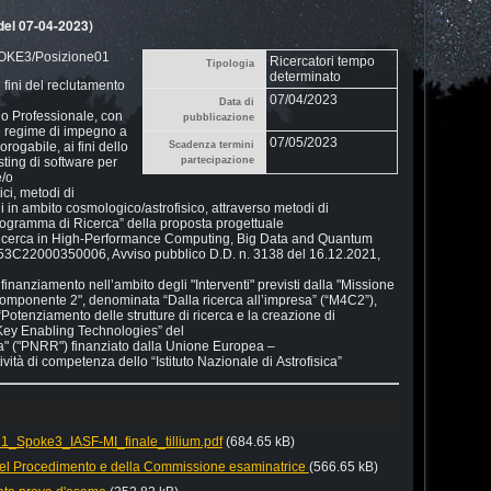
del 07-04-2023)
KE3/Posizione01
Ricercatori tempo
Tipologia
determinato
 fini del reclutamento
07/04/2023
Data di
llo Professionale, con
pubblicazione
e regime di impegno a
07/05/2023
orogabile, ai fini dello
Scadenza termini
sting di software per
partecipazione
e/o
ici, metodi di
i in ambito cosmolo
gico/astrofisico, attraverso met
odi di
rogramma di Ricerca” della proposta progettuale
icerca in High
-
Performance Computing, Big Data and Quantum
3C22000350006, Avviso pubblico D.D. n. 3138 del 16.12.2021,
nanziamento nell’ambito degli "Interventi" previsti dalla
"Missione
"Componente 2", denominata “Da
lla ricerca
all’impresa” (“M4C2”),
“Potenziamento delle strutture
di ricerca e la creazione di
Key Enabling Technologies” del
a"
("PNRR")
finanziato
dalla
Unione
Europea
–
ività
di
competenza
dello
“Istituto
Nazionale
di
Astrofisica”
poke3_IASF-MI_finale_tillium.pdf
(684.65 kB)
el Procedimento e della Commissione esaminatrice
(566.65 kB)