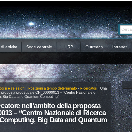
Ricerca
Cerca nel 
avanzata…
i attività
Sede centrale
URP
Outreach
Intranet
orsi e selezioni
›
Posizioni a tempo determinato
›
Ricercatori
›
Una
lla proposta progettuale CN_00000013 – “Centro Nazionale di
g, Big Data and Quantum Computing”
rcatore nell'ambito della proposta
013 – “Centro Nazionale di Ricerca
 Computing, Big Data and Quantum