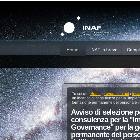
Salta
Strumenti
Sezioni
personali
ai
contenuti.
|
Salta
alla
navigazione
Home
INAF in breve
Campi d
Tu sei qui:
Home
›
Lavora con noi
›
Inca
un incarico di consulenza per la "Imple
formazione permanente del personale in se
Avviso di selezione pe
consulenza per la "I
Governance" per la g
permanente del person