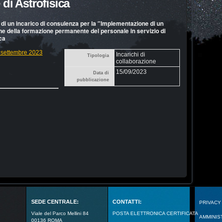
 di Astrofisica
 di un incarico di consulenza per la "Implementazione di un
e della formazione permanente del personale in servizio di
ica
5 settembre 2023
Incarichi di
Tipologia
collaborazione
15/09/2023
Data di
pubblicazione
SEDE CENTRALE:
CONTATTI:
PRIVACY
Viale del Parco Mellini 84
POSTA ELETTRONICA CERTIFICATA
AMMINIS
00136 ROMA