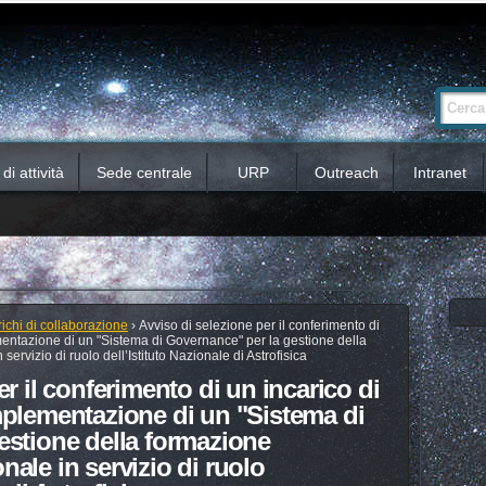
Ricerca
Cerca nel 
avanzata…
i attività
Sede centrale
URP
Outreach
Intranet
richi di collaborazione
›
Avviso di selezione per il conferimento di
mentazione di un "Sistema di Governance" per la gestione della
rvizio di ruolo dell’Istituto Nazionale di Astrofisica
r il conferimento di un incarico di
mplementazione di un "Sistema di
estione della formazione
ale in servizio di ruolo