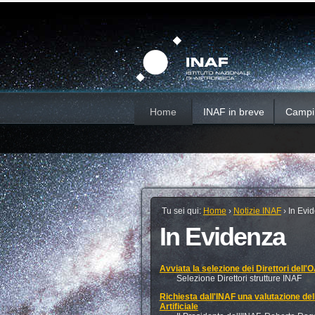
Salta
Strumenti
Sezioni
personali
ai
contenuti.
|
Salta
alla
navigazione
Home
INAF in breve
Campi d
Tu sei qui:
Home
›
Notizie INAF
›
In Evi
In Evidenza
Avviata la selezione dei Direttori dell'
Selezione Direttori strutture INAF
Richiesta dall'INAF una valutazione dell
Artificiale