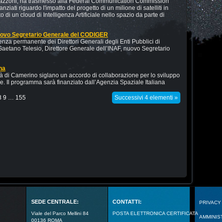
agazzoni, ha trasmesso alla Federal Communication Commission
iati riguardo l'impatto del progetto di un milione di satelliti in
o di un cloud di Intelligenza Artificiale nello spazio da parte di
 nuovo Segretario Generale del CODIGER
za permanente dei Direttori Generali degli Enti Pubblici di
. Gaetano Telesio, Direttore Generale dell’INAF, nuovo Segretario
na
tà di Camerino siglano un accordo di collaborazione per lo sviluppo
are. Il programma sarà finanziato dall’Agenzia Spaziale Italiana
8
9
…
155
Successivi 4 elementi »
SEDE CENTRALE:
CONTATTI:
PRIVACY
Viale del Parco Mellini 84
POSTA ELETTRONICA CERTIFICATA
AMMINIS
00136 ROMA