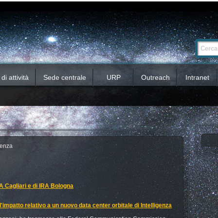
Ricerca
Cerca nel 
avanzata…
i attività
Sede centrale
URP
Outreach
Intranet
denza
OA Cagliari e di IRA Bologna
'impatto relativo a un nuovo data center orbitale di Intelligenza