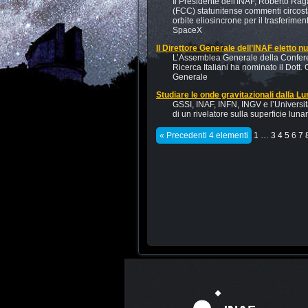
Il Presidente dell'INAF, Roberto R
(FCC) statunitense commenti circostanz
orbite eliosincrone per il trasferiment
SpaceX
Il Direttore Generale dell’INAF eletto
L’Assemblea Generale della Conferen
Ricerca Italiani ha nominato il Dott
Generale
Studiare le onde gravitazionali dalla Lu
GSSI, INAF, INFN, INGV e l’Universi
di un rivelatore sulla superficie lun
« Precedenti 4 elementi
1
…
3
4
5
6
7