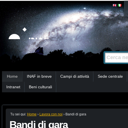
Salta
Strumenti
personali
ai
contenuti.
|
Salta
alla
Cerca nel s
Ricerca
navigazione
avanzata…
Sezioni
Home
INAF in breve
Campi di attività
Sede centrale
Intranet
Beni culturali
Tu sei qui:
Home
›
Lavora con noi
›
Bandi di gara
Bandi di gara