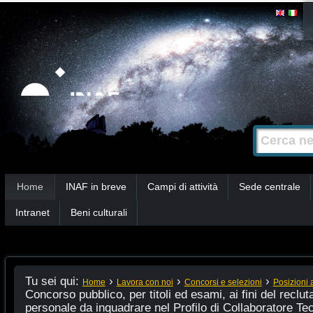
Salta
Strumenti
personali
ai
contenuti.
|
Salta
alla
Cerca nel s
Ricerca
navigazione
avanzata…
Sezioni
Home
INAF in breve
Campi di attività
Sede centrale
Intranet
Beni culturali
Tu sei qui:
›
›
›
Home
Lavora con noi
Concorsi e selezioni
Posizioni 
Concorso pubblico, per titoli ed esami, ai fini del reclu
personale da inquadrare nel Profilo di Collaboratore Tec