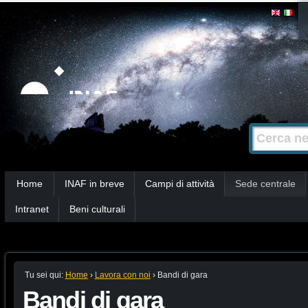
Salta
Strumenti
personali
ai
contenuti.
|
Salta
alla
Cerca nel s
Ricerca
navigazione
avanzata…
Sezioni
Home
INAF in breve
Campi di attività
Sede centrale
Intranet
Beni culturali
Tu sei qui:
Home
›
Lavora con noi
›
Bandi di gara
Bandi di gara