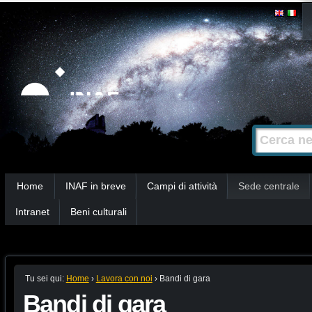
Salta
Strumenti
personali
ai
contenuti.
|
Salta
alla
Cerca nel s
Ricerca
navigazione
avanzata…
Sezioni
Home
INAF in breve
Campi di attività
Sede centrale
Intranet
Beni culturali
Tu sei qui:
Home
›
Lavora con noi
›
Bandi di gara
Bandi di gara