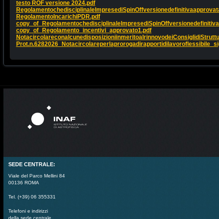
testo ROF versione 2024.pdf
RegolamentochedisciplinaleImpresediSpinOffversionedefinitivaapprovat
RegolamentoIncarichiPDR.pdf
copy_of_RegolamentochedisciplinaleImpresediSpinOffversionedefinitiva
copy_of_Regolamento_incentivi_approvato1.pdf
NotacircolareconalcunedisposizioniinmeritoalrinnovodeiConsiglidiStrutt
Prot.n.6282026_Notacircolareperlaprorogadirapportidilavoroflessibile_s
SEDE CENTRALE:
Viale del Parco Mellini 84
00136 ROMA
Tel. (+39) 06 355331
Telefoni e indirizzi
della sede centrale