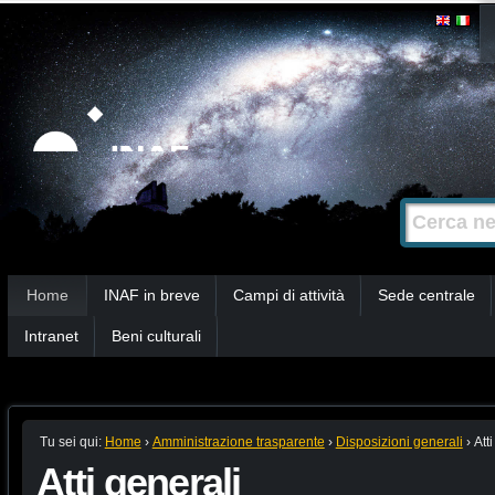
Salta
Strumenti
personali
ai
contenuti.
|
Salta
alla
Cerca nel s
Ricerca
navigazione
avanzata…
Sezioni
Home
INAF in breve
Campi di attività
Sede centrale
Intranet
Beni culturali
Tu sei qui:
Home
›
Amministrazione trasparente
›
Disposizioni generali
›
Att
Atti generali