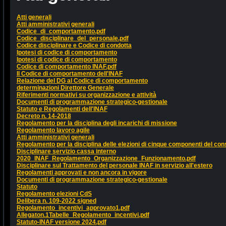
Atti generali
Atti amministrativi generali
Codice_di_comportamento.pdf
Codice_disciplinare_del_personale.pdf
Codice disciplinare e Codice di condotta
Ipotesi di codice di comportamento
Ipotesi di codice di comportamento
Codice di comportamento INAF.pdf
Il Codice di comportamento dell'INAF
Relazione del DG al Codice di comportamento
determinazioni Direttore Generale
Riferimenti normativi su organizzazione e attività
Documenti di programmazione strategico-gestionale
Statuto e Regolamenti dell'INAF
Decreto n. 14-2018
Regolamento per la disciplina degli incarichi di missione
Regolamento lavoro agile
Atti amministrativi generali
Regolamento per la disciplina delle elezioni di cinque componenti del cons
Disciplinare servizio cassa interno
2020_INAF_Regolamento_Organizzazione_Funzionamento.pdf
Disciplinare sul Trattamento del personale INAF in servizio all'estero
Regolamenti approvati e non ancora in vigore
Documenti di programmazione strategico-gestionale
Statuto
Regolamento elezioni CdS
Delibera n. 109-2022 signed
Regolamento_incentivi_approvato1.pdf
Allegaton.1Tabelle_Regolamento_incentivi.pdf
Statuto-INAF versione 2024.pdf